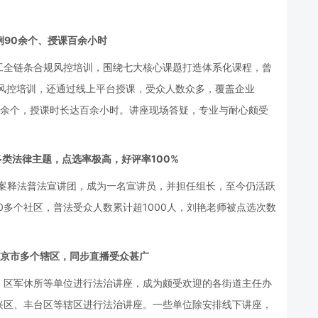
例90余个、授课百余小时
工全链条合规风控培训，围绕七大核心课题打造体系化课程，曾
规风控培训，还通过线上平台授课，受众人数众多，覆盖企业
0余个，授课时长达百余小时。讲座现场答疑，专业与耐心颇受
多类法律主题，点选率极高，好评率100%
以案释法普法宣讲团，成为一名宣讲员，并担任组长，至今仍活跃
0多个社区，普法受众人数累计超1000人，刘艳老师被点选次数
北京市多个辖区，同步直播受众甚广
、区军休所等单位进行法治讲座，成为颇受欢迎的各街道主任办
兴区、丰台区等辖区进行法治讲座。一些单位除安排线下讲座，