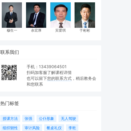
穆生一
余宏厚
宾爱琪
于彬彬
联系我们
手机：13439064501
扫码加客服了解课程详情
也可以留下
您的联系方式
，稍后教务会
和您联系
热门标签
授课方法
张强
公仆形象
无人驾驶
组织韧性
审计风险
餐桌礼仪
李乾