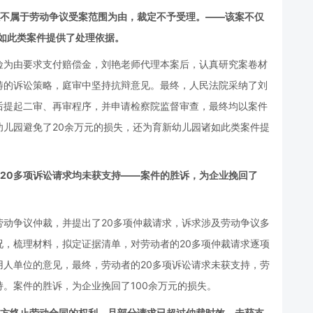
以不属于劳动争议受案范围为由，裁定不予受理。——该案不仅
如此类案件提供了处理依据。
险为由要求支付赔偿金，刘艳老师代理本案后，认真研究案卷材
畴的诉讼策略，庭审中坚持抗辩意见。最终，人民法院采纳了刘
后提起二审、再审程序，并申请检察院监督审查，最终均以案件
儿园避免了20余万元的损失，还为育新幼儿园诸如此类案件提
的20多项诉讼请求均未获支持——案件的胜诉，为企业挽回了
动争议仲裁，并提出了20多项仲裁请求，诉求涉及劳动争议多
，梳理材料，拟定证据清单，对劳动者的20多项仲裁请求逐项
人单位的意见，最终，劳动者的20多项诉讼请求未获支持，劳
。案件的胜诉，为企业挽回了100余万元的损失。
单方终止劳动合同的权利，且部分请求已超过仲裁时效，未获支