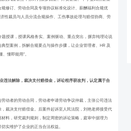
合规修订、劳动合同及专项协议标准化设计、薪酬福利合规优
经济性裁员与人员分流合规操作、工伤事故处理与赔偿协商、劳
专题授课，授课风格务实、案例驱动、重点突出，摒弃纯理论说
典型案例，拆解合规要点与操作步骤，让企业管理者、HR 及
懂、懂即能用”。
企业违法解除，裁决支付赔偿金，诉讼程序获改判，认定属于合
与劳动者的劳动合同，劳动者申请劳动争议仲裁，主张公司违法
除，裁决支付赔偿金。后案件起诉至人民法院，刘艳老师接受代
据材料，研究裁判规则，制定周密的诉讼策略，庭审中据理力
果切实维护了企业的正当合法权益。