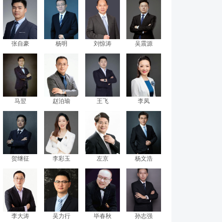
张自豪
杨明
刘惊涛
吴震源
马翌
赵泊瑜
​王飞
李凤
贺继征
李彩玉
左京
杨文浩
李大涛
吴力行
毕春秋
孙志强