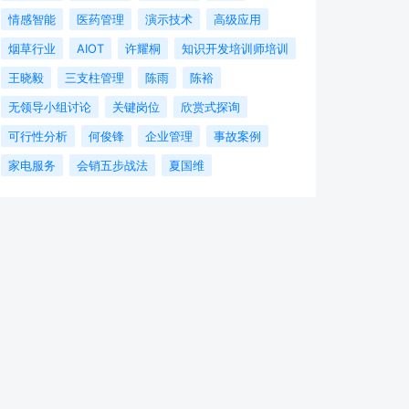
情感智能
医药管理
演示技术
高级应用
烟草行业
AIOT
许耀桐
知识开发培训师培训
王晓毅
三支柱管理
陈雨
陈裕
无领导小组讨论
关键岗位
欣赏式探询
可行性分析
何俊锋
企业管理
事故案例
家电服务
会销五步战法
夏国维