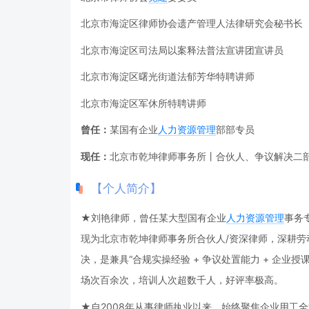
北京市海淀区律师协会遗产管理人法律研究会秘书长
北京市海淀区司法局以案释法普法宣讲团宣讲员
北京市海淀区曙光街道法郁芳华特聘讲师
北京市海淀区军休所特聘讲师
曾任：
某国有企业
人力资源管理
部部专员
现任：
北京市乾坤律师事务所丨合伙人、争议解决二
【个人简介】
★刘艳律师，曾任某大型国有企业
人力资源管理
事务
现为北京市乾坤律师事务所合伙人/资深律师，深耕劳动
决，是兼具“合规实操经验 + 争议处置能力 + 企业
场次百余次，培训人次超数千人，好评率极高。
★自2008年从事律师执业以来，始终聚焦企业用工