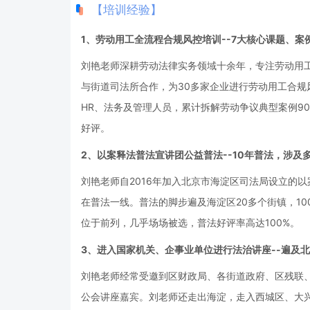
【培训经验】
1、劳动用工全流程合规风控培训--7大核心课题、案
刘艳老师深耕劳动法律实务领域十余年，专注劳动用
与街道司法所合作，为30多家企业进行劳动用工合
HR、法务及管理人员，累计拆解劳动争议典型案例9
好评。
2、以案释法普法宣讲团公益普法--10年普法，涉及
刘艳老师自2016年加入北京市海淀区司法局设立的
在普法一线。普法的脚步遍及海淀区20多个街镇，10
位于前列，几乎场场被选，普法好评率高达100%。
3、进入国家机关、企事业单位进行法治讲座--遍及
刘艳老师经常受邀到区财政局、各街道政府、区残联
公会讲座嘉宾。刘老师还走出海淀，走入西城区、大