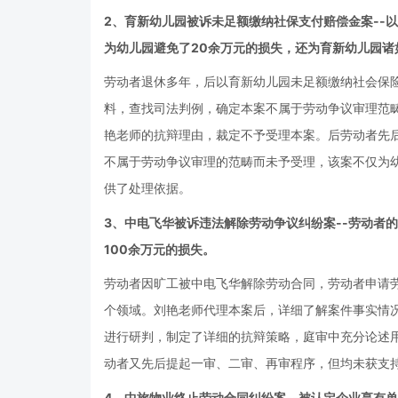
2、育新幼儿园被诉未足额缴纳社保支付赔偿金案--
为幼儿园避免了20余万元的损失，还为育新幼儿园诸
劳动者退休多年，后以育新幼儿园未足额缴纳社会保
料，查找司法判例，确定本案不属于劳动争议审理范
艳老师的抗辩理由，裁定不予受理本案。后劳动者先
不属于劳动争议审理的范畴而未予受理，该案不仅为幼
供了处理依据。
3、中电飞华被诉违法解除劳动争议纠纷案--劳动者
100余万元的损失。
劳动者因旷工被中电飞华解除劳动合同，劳动者申请劳
个领域。刘艳老师代理本案后，详细了解案件事实情况
进行研判，制定了详细的抗辩策略，庭审中充分论述用
动者又先后提起一审、二审、再审程序，但均未获支持
4、中旅物业终止劳动合同纠纷案--被认定企业享有