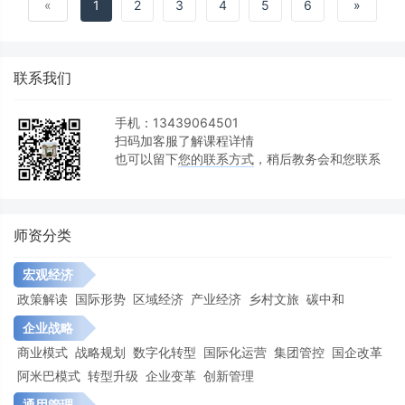
思想中的科学工作法与企业经营管理》 《习近平新
《地方政府招商引资创新模式研讨——破解招商困
«
1
2
3
4
5
6
»
思想与国有企业文化建设》 《新时期中国社会主义
境，驱动产业高质量发展》 《向解放军学管理系列
精神文明建设》 《共产党领导干部的心学》 《通
课——全面提升企业组织力、领导力、执行力、文
过<人民的名义>看反腐倡廉廉政建设》 《长远职
化力》
联系我们
业之路—廉洁工作》 《腐败心理启示录》
手机：13439064501
扫码加客服了解课程详情
也可以留下
您的联系方式
，稍后教务会和您联系
师资分类
宏观经济
政策解读
国际形势
区域经济
产业经济
乡村文旅
碳中和
企业战略
商业模式
战略规划
数字化转型
国际化运营
集团管控
国企改革
阿米巴模式
转型升级
企业变革
创新管理
通用管理