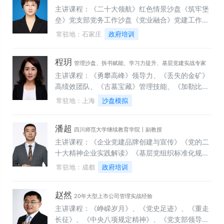
主讲课程：《二十大领航》红色情景沙盘《筑牢堡
垒》党支部党务工作沙盘《党业融合》党建工作创
新沙盘《信念如警》党性教育主题沙盘《打铁还需
常驻地：石家庄
政府培训
自身硬》廉政教育沙盘《领军之道》红色领导力沙
盘《新时代领导干部必备的八大本领》《新征程》
程玥
解读二十大奋进新征程《百年党史：学百年党史，
管理沙盘、拆书赋能、学习力提升、基层党建实战专家
牢记初心使命》《落地做实：新时代国企党支部工
主讲课程：《勇攀高峰》领导力、《丢失的金矿》
作实务》《党风廉政：新时代党风廉政建设新形势
高绩效团队、《古墓宝藏》管理技能、《加勒比海
新要求》《领袖思维：向毛主席学习战略思维和领
盗》跨部门沟通协作、《沙漠掘金》项目管理、读
常驻地：上海
沙盘模拟
导艺术》《双向融合：新时代将国企党建与企业文
《毛选》学战略/管理/分析解决问题、拆书法培
化相融合的思考》《党建创新：新时代国企党建创
训、选定书籍拆书课、《职场卓越学习力》、《组
潘超
新与全面提高党建科学化水平》
织学习力》、《终身成长-树立成长型心智》、
四川师范大学继续教育学院丨副教授
《复盘-将经验转化为能力》、《拆书-将书本知识
主讲课程：《企业党建品牌创建与宣传》《党的二
转化为能力》、《用教员的方法学毛选》、《AI赋
十大精神企业实践解读》《基层党组织标准化规范
能基层党务工作》《党建业务融合-行业最佳实
化建设》《全国纪检监察干部监督执纪精研业务能
常驻地：成都
政府培训
践》《党支部领导力》《创品牌就是创特色，创特
力提升》《迈向高质量发展：“十五五”规划与宏观
色就是创价值》、《青年干部七种能力》、《峥嵘
经济形势》《新时代“AI+党建”：国企党建平台建设
赵然
岁月》沙盘、《重走长征》沙盘、《党史教育》沙
与业务融合实践》
20年大型上市公司管理实战经验
盘、《八项规定精神学习》沙盘
主讲课程：《峥嵘岁月》、《党史足迹》、《重走
长征》、《中央八项规定精神》、《党支部领导