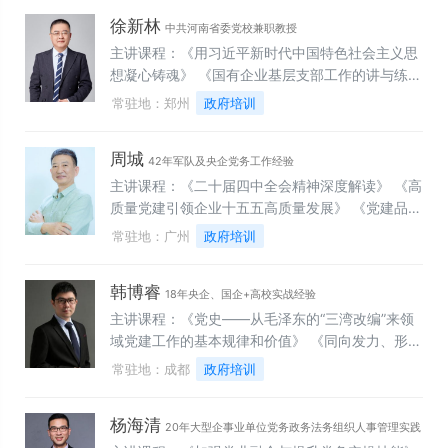
思想解读》 《党建实务：新时代国企党支部党建工
徐新林
作实务》 《党建创新：新时代国企党建创新与党业
中共河南省委党校兼职教授
融合实践》 《再创辉煌：党的二十大报告精神解读
主讲课程：《用习近平新时代中国特色社会主义思
与银行发展策略》 《青年担当：中国式现代化道路
想凝心铸魂》 《国有企业基层支部工作的讲与练》
上青年人的使命担当》
《提升意识形态工作能力 做好新时期思想政治工
常驻地：郑州
政府培训
作》 《新时代国企基层党务干部政治素养与能力提
升》 《新时代国企党建与业务深度融合》 《党支
周城
部书记谈心谈话实务》 《如何高质量开展“三会一
42年军队及央企党务工作经验
课”》 《支部工作条例与国企党建标准化建设》
主讲课程：《二十届四中全会精神深度解读》 《高
《中国共产党统一战线工作条例》解读《持之以恒
质量党建引领企业十五五高质量发展》 《党建品牌
正风肃纪，加强国有企业党风廉政建设》 《建设清
建设》 《基层党建工作实务》 《落实全面从严治
常驻地：广州
政府培训
廉金融文化 弘扬新风正气》 《中国共产党纪律检
党主体责任》 《新时代，如何做好党支部书记》
查委员会工作条例解读》《中国共产党奋斗历程及
《抓党建促经营——党建融入中心工作》 《党建实
韩博睿
百年之问》 《从历次党代会看中华民族复兴历程》
务——支部条例与三会一课》
18年央企、国企+高校实战经验
《中国共产党百年反腐历程与启示》 《跟着红歌学
主讲课程：《党史——从毛泽东的“三湾改编”来领
党史》 《矛盾论 实践论及当代价值》《从脱贫攻
域党建工作的基本规律和价值》 《同向发力、形成
坚到乡村振兴——中央1号文件解读》 《全面深化
合力——从中央经济工作会议看中国经济高质量发
常驻地：成都
政府培训
改革扩大开放 谱写中国式现代化新篇章——党的二
展》 《“十五五”宏观背景和主要应对的思考》
十届三中全会精神解读》 《以中国式现代化推进中
《“十五五”基础设施战略布局思考与新基建研究》
杨海清
华民族伟大复兴——二十大精神学习辅导》 《认真
《从高规格、高标准、高质量，走好中国特色金融
20年大型企事业单位党务政务法务组织人事管理实践