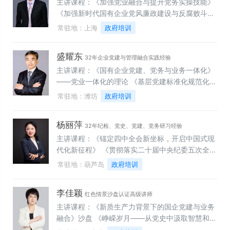
学习新党章 严格遵守新党章——党的二十大党章学
发展之路中央金融工作会议解读》 《党建业务“四
主讲课程：《加强党业融合与提升党务实操技能》
经验
习辅导》
融合”助推高质量发展》 《学习贯彻党的二十届二
《加强新时代国有企业党风廉政建设与反腐败斗
中全会精神》 《掌握马克思主义的看家本领，在工
争》《习近平新时代中国特色社会主义思想》《档
常驻地：上海
政府培训
作中发挥优势献计出力》
案法实施条例解读与运用》《人工智能时代背景下
做好企业的保密安全管理工作》《妙笔生花 书写精
盛耀东
彩职场人生-公文写作技巧提升培训》《企业人力
32年企业党建与管理融合实践经验
资源管理法律风险防控与企业合规体系建设》《企
主讲课程：《国有企业党建、党务与业务一体化》
业工会干部培训（综合素养、民主管理、情绪心理
——党业一体化的理论 《基层党建标准化规范化考
健康、职工思想工作》
核满分实战技巧》——党业一体化的基础 《党支部
常驻地：潍坊
政府培训
教育管理监督党员关键场景模拟训练》——党业一
体化的保证 《党支部工作谋划与高质量组织生活设
杨丽萍
计》——党业一体化的条件 《国企党业（融合）一
32年纪检、党史、党建、党务研习经验
体化理论与实战创新要点》——党业一体化的方法
主讲课程：《锚定四中全会新坐标，开启中国式现
《企业党建品牌建设优化与高绩效输出载体运用训
代化新征程》 《贯彻落实二十届中央纪委五次全会
练》——党业一体化的载体 《党支部书记工作方法
精神，做好2026年纪检全面工作》 《突出“三个方
常驻地：葫芦岛
政府培训
与领导艺术》——党业一体化的灵魂 《国企管理者
面”重点，做好政治监督“三化，实现”监督全覆盖》
六大党建思维与案例解析》——党业一体化的关键
《聚焦中心工作延伸监督到基层，抓早抓小抓日常
李佳颖
做好廉洁风险防控》 《严格处置问题线索，把握办
红色情景沙盘认证高级讲师
案技巧，提升审查审理水平》 《抓好“五个环节”的
主讲课程：《新质生产力背景下的国企党建与业务
入脑入心教育，打造廉洁文化》 《破解“两张皮”实
融合》沙盘 《峥嵘岁月——从党史中汲取智慧和力
现“一盘棋”，退动党建与业务工作深度融合》 《规
量》沙盘 《新长征再出发——坚定理想信念，走好