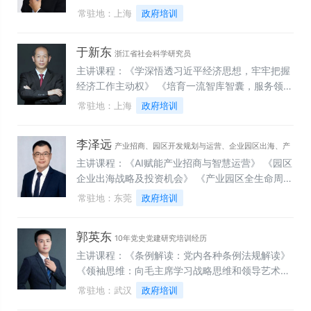
力》《AI 赋能-打造组织高效执行力》、《AI驱动
常驻地：上海
政府培训
高绩效团队构建》、《AI驱动敏捷项目管理》、
《AI智驱跨部门合作》、《韧性领导力》、《MTP
于新东
综合管理技能》
浙江省社会科学研究员
主讲课程：《学深悟透习近平经济思想，牢牢把握
经济工作主动权》 《培育一流智库智囊，服务领导
决策咨询——内参专报写作实操》 《学深悟透十五
常驻地：上海
政府培训
五顶层设计与战略擘画，奋力开创中国式现代化新
局面》 《新思想领航・新征程担当——习近平新时
李泽远
代中国特色社会主义思想与新时代领导力提升》
产业招商、园区开发规划与运营、企业园区出海、产
《持续深化国有企业改革，加快培育世界一流企
主讲课程：《AI赋能产业招商与智慧运营》 《园区
业地产投融资
业》 《科学研判当前中国经济形势，加快建设现代
企业出海战略及投资机会》 《产业园区全生命周期
化经济体系》 《深入分析当前国际局势和热点，全
管理：规划、招商和运营实战》 《产业思维下的园
常驻地：东莞
政府培训
面开创中国大国外交新局面》 《高质量党建引领高
区深度运营：从体系搭建到专业园区实务拆解》
质量发展，推进国企党建与中心工作深度融合》
《传统产业园区破局之道——新型专业园区的投资
郭英东
开发与运营》 《新形势下的产业地产如何破冰——
10年党史党建研究培训经历
产业思维下的投资招商运营》
主讲课程：《条例解读：党内各种条例法规解读》
《领袖思维：向毛主席学习战略思维和领导艺术》
《党建廉政：新时代国企党风廉政建设新形势新要
常驻地：武汉
政府培训
求》 《强国号角：习近平新时代中国特色社会主义