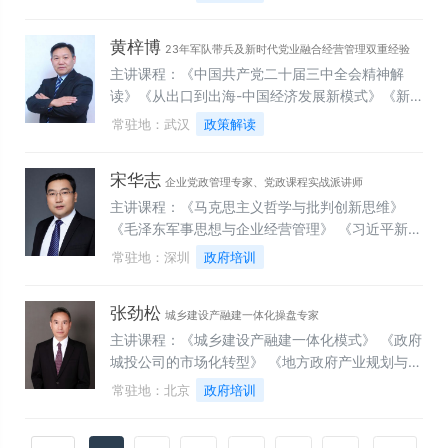
坚定“四个自信”、做到“两个维护”》（多返聘课
程） 《开启全面依法治国的新时代》（经典课程）
黄梓博
《奋力实现中华民族伟大复兴的中国梦》 《新时代
23年军队带兵及新时代党业融合经营管理双重经验
党的军事指导理论——学习贯彻习近平强军思想》
主讲课程：《中国共产党二十届三中全会精神解
《让青春在党和人民最需要的地方绽放绚丽之花
读》《从出口到出海-中国经济发展新模式》《新
——学习贯彻习近平总书记关于青年工作的重要思
质生产力发展与中国式现代化》 《习近平新时期中
常驻地：武汉
政策解读
想》《新时代全面从严治党的强大思想武器——学
国特色社会主义思想》 《从百年党史中汲取智慧和
习贯彻习近平全面从严治党思想》 《坚持全面从严
力量，促进企业高质量发展》 《案例警示-党纪党
宋华志
治党，深入推进反腐败斗争》 《全面增强执政本领
规廉政教育》 《峥嵘岁月——党史教育（沙盘模
企业党政管理专家、党政课程实战派讲师
争做新时代好干部》 《树立党的纪律和规矩意识做
拟）》《党业融合——用党建引领企业新质生产力
主讲课程：《马克思主义哲学与批判创新思维》
新时代政治上的明白人》 《一部党史百年党章》
发展》 《筑牢堡垒——党支部建设实务落地“三会
《毛泽东军事思想与企业经营管理》 《习近平新时
（经典课程） 《党务工作实务》《学习党章尊崇党
一课”》《头雁领航——党支部书记履职能力提升》
代中国特色社会主义思想解读》 《从中国革命战争
常驻地：深圳
政府培训
章永葆共产党人的初心本色》（爆款课程） 《全面
《向解放军学管理与执行落地兵法》 《打造有凝聚
史看新时期经营管理》 《党建工作心理学—心理学
提高新时代党支部建设质量》——《中国共产党支
力战斗力高绩效团队》《新时代企业领导干部政治
在党建工作中的应用》（独家版权） 《“润心”谈心
张劲松
部工作条例》解读 《新时代加强国有企业党的建设
素养与履职能力提升》 《红色领导艺术与管理智慧
谈话的艺术》（独家版权） 《井冈山革命精神》
城乡建设产融建一体化操盘专家
的基本遵循》——学习《中国共产党国有企业基层
——向毛泽东学领导艺术》 《中高层领导干部履职
《党员干部红色影视片段赏析》 《平语近人—学习
主讲课程：《城乡建设产融建一体化模式》 《政府
组织工作条例（试行）》 《学
六大核心技能》 《管理者角色认知与定位》 《企
习近平总书记用典》 《国有企业基层党组织建设》
城投公司的市场化转型》 《地方政府产业规划与发
业文化打造与传承》 《打造卓越领导五大力》
《深入学习党的十九届四中全会精神》 《中国共产
展实务》 《国有资产盘活运营之道》 《产业园招
常驻地：北京
政府培训
《MTP管理者技能提升》
党国有企业基层组织工作条例（试行）解读》 《中
商运营之道——精通创新应用体系》 《地方财政转
国共产党党员教育管理工作条例解读》 《习近平新
型方向与路径——中国财政创新实践全面解析》