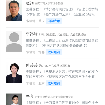
赵驹
重庆工商大学管理学教授
主讲课程：《博弈论与现代管理》《管理心理学与
心本管理》《领导方法与艺术》《企业家心智模式
与成长》《共情沟通与管理艺术》《高绩效团队建
常驻地：重庆
国学应用
设》《儒家智慧与现代管理》《道家智慧与现代管
理》《法家智慧与现代管理》《阳明心学与现代管
李祎峰
理》《〈孙子兵法〉中的管理智慧》《〈资治通
32年纪检监察、党史党建、党务实践经验
鉴〉中的管理智慧》《〈三国演义〉中的管理智
主讲课程：《工程建设行业廉洁风险防控与经典案
慧》《〈西游记〉中的管理智慧》《湘军管理的现
例剖析》 《中国共产党纪律处分条例解读》
代借鉴》 《曾国藩的管理智慧》 《国学中的识人
常驻地：邯郸
政府培训
与用人》《国际视野下的高新技术产业发展趋势》
《“银发经济”与养老产业发展趋势》 《新形势下招
傅芸芸
商引资新模式》 《优化营商环境精准服务企业》
原KPMG毕马威 咨询副总监
《西部陆海新通道的建设发展》
主讲课程：《从规划到运营：打造智慧园区的核心
策略与实践》《智慧园区数字化运营与服务创新》
《园区产业策划：从定位到落地实战指南》 《突破
常驻地：北京
政府培训
园区产业策划困境，打造高价值园区》 《园区产业
生态与策划全流程解析》《企业数字化转型：战略
牛奔
与实操解析》《破局突围：从0到1构建企业数字化
党史党建培训与党史党章沙盘专家
转型体系》《数据驱动的增长路径》《数字化转型
主讲课程：《学习贯彻习近平新时代中国特色社会