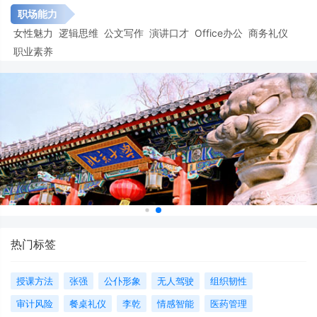
职场能力
女性魅力
逻辑思维
公文写作
演讲口才
Office办公
商务礼仪
职业素养
热门标签
授课方法
张强
公仆形象
无人驾驶
组织韧性
审计风险
餐桌礼仪
李乾
情感智能
医药管理