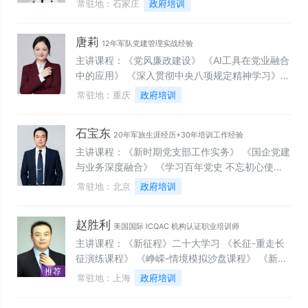
常驻地：石家庄
政府培训
范党建基础工作，打造“示范”党支部，不断提升党
新长征路》沙盘 《筑牢堡垒——新时代党务工作实
建基础工作水平》
操与AI智慧党建的应用》沙盘 《速度与激情——跨
唐莉
部门沟通协作与冲突管理》沙盘 《360情境领导力
12年军队党建管理实战经验
——适应多变环境的领导智慧》沙盘 《运筹帷幄·
主讲课程：《党风廉政建设》 《AI工具在党业融合
未战先赢——企业全面经营管理与创新》沙盘 《决
中的应用》 《深入贯彻中央八项规定精神学习》
战市场·营销致胜——打造销售铁军》沙盘
《新时代党支部书记能力素质提升》 《习近平文化
常驻地：重庆
政府培训
思想与企业党建品牌创建》 《用“党建+”推进国央
企党建工作创新》 《新时代的党性锤炼与职业生涯
石宝东
规划——让红色信仰照亮职业成长之路》
20年军旅生涯经历+30年培训工作经验
主讲课程：《新时期党支部工作实务》 《国企党建
与业务深度融合》 《学习百年党史 不忘初心使
命》 《重走长征路——新时代新征程》 《党的二
常驻地：北京
政府培训
十届三中全会精神解读》 《新时代国有企业党建工
作新要求》 《警钟长鸣——中国共产党纪律处分条
赵胜利
例》 《新时代纪检干部业务能力提升与党风廉政建
美国国际 ICQAC 机构认证职业培训师
设》
主讲课程：《新征程》二十大学习 《长征-重走长
征演练课程》​ 《峥嵘-情境模拟沙盘课程》 《新时
推荐
代》领航新时代 《党史-百年党史足迹课程》 《党
常驻地：上海
政府培训
史-百年党史足迹课程》​