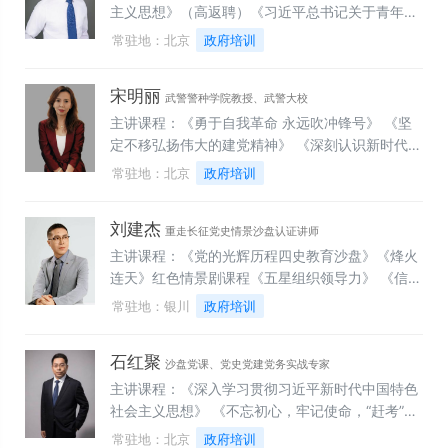
与组织变革》
主义思想》（高返聘）《习近平总书记关于青年工
作的重要思想》《学习“七个能力”，提升管理能
常驻地：北京
政府培训
力》（高返聘） 《牢记“三个务必”，提升领导能
力》（高返聘） 《学习贯彻党的二十届三中全会精
宋明丽
神》（高返聘+爆款课程） 《学习领会党的二十大
武警警种学院教授、武警大校
精神》《共青团与青年工作》 《党领导下中国青年
主讲课程：《勇于自我革命 永远吹冲锋号》 《坚
运动的百年历程》《百年大党 风华正茂---党史学
定不移弘扬伟大的建党精神》 《深刻认识新时代新
习教育》（理论讲授或沙盘互动）（高返聘+爆款
行程中国共产党的使命任务》《构建新发展格局 积
常驻地：北京
政府培训
课程） 《中国共产党章程》（理论讲授或沙盘互
极推动高质量发展》 《坚持全面依法治国 推进法
动）（高返聘+爆款课程）
治中国建设》 《牢牢把握"六个必须坚持"》 《全
刘建杰
面建设社会主义现代化国家的若干重大问题》 《推
重走长征党史情景沙盘认证讲师
进文化自信自强 铸就社会主义文化新辉煌》 《以
主讲课程：《党的光辉历程四史教育沙盘》《烽火
中国式现代化全面推进中华民族伟大复兴》
连天》红色情景剧课程《五星组织领导力》 《信念
如磐——党性教育》 《党建心理学》《光辉历程》
常驻地：银川
政府培训
沉浸式党史课程 《重走长征路》版权沙盘课程《党
建品牌体系的搭建》 《筑牢堡垒党支部工作条例情
石红聚
景沙盘》 《党建与经营生产相融合推动高质量发
沙盘党课、党史党建党务实战专家
展》 《党支部实务实操模拟操作》
主讲课程：《深入学习贯彻习近平新时代中国特色
社会主义思想》 《不忘初心，牢记使命，“赶考”永
远在路上》（经典课程） 《切实增强“四个意识”、
常驻地：北京
政府培训