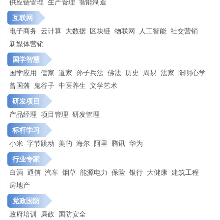
供应链管理
生产管理
智能制造
互联网
电子商务
云计算
大数据
区块链
物联网
人工智能
社交营销
新媒体营销
国学智慧
国学应用
儒家
道家
孙子兵法
佛法
历史
周易
法家
阳明心学
曾国藩
鬼谷子
中医养生
文学艺术
研发项目
产品经理
项目管理
研发管理
标杆学习
小米
字节跳动
美的
海尔
阿里
腾讯
华为
行业专家
白酒
通信
汽车
烟草
能源电力
保险
银行
大健康
建筑工程
房地产
党政国防
政府培训
廉政
国防安全