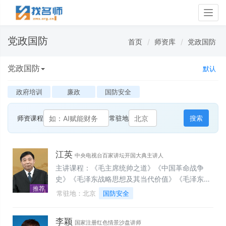
Togg
navig
党政国防
首页
师资库
党政国防
党政国防
默认
政府培训
廉政
国防安全
师资课程
常驻地
搜索
江英
中央电视台百家讲坛开国大典主讲人
主讲课程：《毛主席统帅之道》《中国革命战争
史》《毛泽东战略思想及其当代价值》《毛泽东的
推荐
统帅之道》《国防安全讲座》
常驻地：北京
国防安全
李颖
国家注册红色情景沙盘讲师