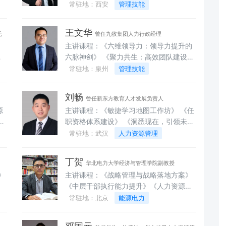
能
块助力经理人管理破局》（版权课）返聘
常驻地：西安
管理技能
人之道》《跟着华为学绩效管理：从目标
题
率高《PAR管理之道——基层管理三板
员
设定到结果落地，打造高绩效体系》《金
理
斧》返聘率高《差异化管理——六维度全
牌面试官：精准识人用人，降低核心岗招
王文华
元
曾任九牧集团人力行政经理
面解读》独创差异化解读六维度模型《从
聘风险》《HRBP成长之路：从业务伙伴
主讲课程：《六维领导力：领导力提升的
的
业务骨干到优秀管理者专项赋能》《知人
景
到战略伙伴，创造HR价值》《薪酬激励体
时
六脉神剑》 《聚力共生：高效团队建设与
管
善任——管理者角色认知与下属识别分析
扎实
系设计：平衡激励性与公平性，激活员工
卓
管理实战营》 《绝对执行：管理者高效执
常驻地：泉州
管理技能
者
实战》返聘率高《顺势聚焦——团队发展
特
动力》《高效会议工作坊：让会议更有价
股
行力的五大途径》 《目标必达：目标管理
潜
阶段识别与KRA工作梳理实战》《驱策励
-
值，提升组织效率》《职场谈判技巧与冲
》
与计划落实的全流程》 《沟通力：从有效
》
行——高效激励与行动学习工作坊》返聘
成
突管理：化解内耗，提升协作效率》《人
刘畅
曾任新东方教育人才发展负责人
的
表达到深度共鸣的实战指南》 《领航力：
》
率高《有的放矢——高增长队伍的目标管
建
才梯队搭建工作坊：为企业培养核心后备
源
主讲课程：《敏捷学习地图工作坊》 《任
型
MTP中高层管理者全能胜任力特训营》
工
理系统》《酬绩有方——迈向成功的绩效
人才》《组织效能提升工作坊：用精益管
职资格体系建设》 《洞悉现在，引领未来
建
《全周期管理：人才选育用留闭环实战
技
管理》《招培存优——员工招聘辅导与人
、
理优化人力资源配置》
》
——敏捷人才盘点工作坊》 《非人力资源
常驻地：武汉
人力资源管理
者
营》 《识人有道育人有方：非人力资源经
才留存实战》独创辅导钻石法则《性格解
必
定
经理的人力资源管理——12大情境教学》
队
理的人力资源管理》 《极简绩效™——管
码DISC性格分析》返聘率高《破局开新--
目
《绩效管理一贯通》 《培训体系建设》
管
理者必备的绩效领导力》
创新思维与问题解决实战工作坊》《条分
盈
丁贺
华北电力大学经济与管理学院副教授
《企业文化建设》《PTT内训师授课技
效
缕析--结构化思维与高效表达技巧》《礼
主讲课程：《战略管理与战略落地方案》
巧》 《经验萃取》 《案例萃取与开发》
》
行天下--赢在职场商务礼仪《破局开新
《中层干部执行能力提升》《人力资源管
验
《5D课程设计与开发》 《四维精彩课程
蓄
——创新思维与问题解决实战工作坊》
理创新发展》《打造高效执行力》《领导
常驻地：北京
能源电力
呈现》 《六道“能会”——微课设计与开发
体
《行动学习共创-引导技术导入》《行动学
》
力与沟通》《全面绩效管理与绩效考核》
工作坊》 《复盘》
》
习项目设计与运营》《TTT-成功的自我展
》
示》《课程开发与设计》《运营商营销训