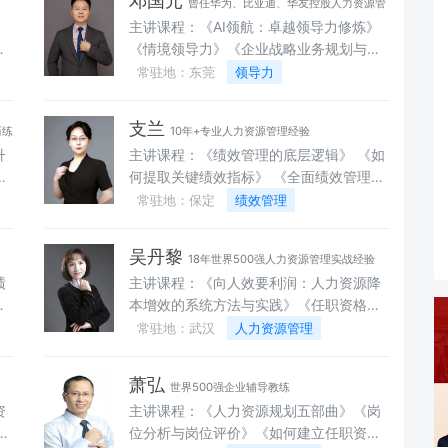
邓国元
曾任华为、比亚迪、华友控股人力资源管
战》
》
主讲课程：《AI领航：卓越领导力修炼》
理人员
才
《情境领导力》《企业战略业务规划与解
码执行》《成功的项目管理》《卓有成效
常驻地：东莞
领导力
询
的管理者》《高尔夫管理》《如何管理/
育/留新生代员工》《基于业务战略视角下
支兰
历练
10年+专业人力资源管理经验
的卓越团队管理》《基于业务战略视角下
升
主讲课程：《绩效管理的底层逻辑》 《如
的管理者角色认知与转身赋能》《欣赏差
何提取关键绩效指标》 《全面绩效管理落
技
异—HBDI全脑优势模型》《人尽其才—
与
地实施方案》 《薪酬管理的基本逻辑及操
常驻地：保定
绩效管理
MBTI职业气质探究》《没有执行力就没有
作实务》 《详细解答困扰绩效经理的12个
竞争力：执行力与领导力提升有道》《系
发
问题》 《绩效管理翻转课堂--你来问，我
统思考——快速提升解决复杂问题的能
吴丹黎
18年世界500强人力资源管理实战经验
力
来答》
力》《AI加持：向华为学如何做继任计
绩
主讲课程：《向人效要利润：人力资源降
合
划》《向华为学如何打造良将如潮的干部
高
本增效的系统方法与实践》《任职资格体
》
队伍》《向华为学绩效（PBC）管理》
效
系搭建与人效提升》《从“技控”到“人控”：
常驻地：武汉
人力资源管理
降
《基于业务战略视角下的企业招聘面试实
新质生产力下的绩效改进工作坊》《人才
领
战技巧》《基于业务战略视角下的人力资
发展：用内生动力驱动人效提升》《明师
源管理》《AI赋能：卓有成效的沟通与协
萧弘
世界500强企业辅导教练
优徒——岗位导师带教体系》《战略导向
同》《AI领航：名师好课工作坊》《学徒
资
主讲课程：《人力资源规划五部曲》《岗
的绩效管理》《OKR-敏捷目标管理工具》
管理之教练有方》《AI赋能：职场效率的
位分析与岗位评价》《如何建立任职资格
《成功招聘实战工作坊》《现代企业的薪
革命性提升》《人效提升三板斧》《担当