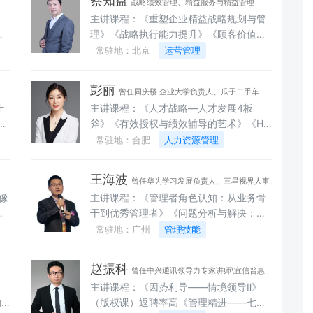
蔡知益
战略绩效管理、精益服务与精益管理
导
《杜拉拉跃上高阶级职场》剧本杀《创新
导
主讲课程：《重塑企业精益战略规划与管
盘
思维与方法训练》《 MTP 中高层管理技
层
理》《战略执行能力提升》《顾客价值与
能训练》《塑造积极心态提升职业幸福》
析
市场选择》《组织结构设计与岗位职责》
常驻地：北京
运营管理
行
《打开心门-心理学在管理中的应用》《提
—
《组织绩效管理体系》《目标管理与指标
》
升高情商-情绪与压力管理》《学会高效执
量化分解》《精益流程与标准建设》《制
行的秘密》《正心正念做中层》《金牌面
彭丽
曾任同庆楼 企业大学负责人、瓜子二手车
造业精益服务提升》《精益生产与现场改
试官》《人才盘点与人才体系建设》《主
计
主讲课程：《人才战略—人才发展4板
HRBP、顺丰速运人才发展负责人
善》《工业4.0与智能制造》《制造业自动
流绩效考核工具的使用与落地》《从专业
斧》《有效授权与绩效辅导的艺术》《HR
化规划》《数字化转型》《组织文化建
人员到业务伙伴： HRBP 实战训练》 |
进阶—HRBP的3把钥匙》 《职海引航—员
常驻地：合肥
人力资源管理
设》《组织高绩效团队与领导力提升》
《人才选用育留机制的应用》《劳动合同
》
工职业生涯规划》《非人力资源经理的人
《组织管理沟通技能提升》《新经理人的
订立与用工风险》《规避员工关系管理中
力资源管理》《合力攻坚—高效提升团队
管理角色与技能》《由团队管理到卓越领
的陷阱》《人力资源管理合规》
王海波
曾任华为学习发展负责人、三星视界人事
协作力》《关系致胜—成就客户的黄金思
导者》《突破困境、逆势增长》《战略性
像
主讲课程：《管理者角色认知：从业务骨
副总监
维》《金字塔原理—用思维进化突破自
可持续增长》《管理5.0时代的持续增长之
系
干到优秀管理者》《问题分析与解决：中
我》《学德鲁克—卓越管理者的9项技
道》
技
高层管理者的核心能力》《高绩效团队管
常驻地：广州
管理技能
能》《激发潜能—绩效管理体系的设计与
面
理：打造战斗力超强的核心团队》《目标
落地》有效激励—用“人才培养”打开激励
与计划管理：从制定到落地，实现业绩倍
心门》《识人有术—金牌面试官的甄选人
赵振科
曾任中兴通讯领导力专家讲师\宜信普惠
设
增》《高效沟通与有效反馈：管理沟通的
才技巧》《打造学习型组织—从0到1构建
主讲课程：《因势利导——情境领导Ⅱ》
培训经理
织
底层逻辑与实操技巧》《非人力资源经理
培训体系》
的
（版权课）返聘率高《管理精进——七模
的人力资源管理：业务主管的识人用人留