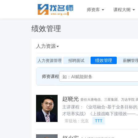
师资库
课程大纲
绩效管理
人力资源
绩效管理
人力资源管理
招聘面试
薪酬管
师资课程
赵晓光
曾任大唐电信、三星集团、万达学院 
主讲课程：《业培融合-基于业务目标的
培训经理
才培养实战》《上接战略下接绩效——
效培训管理体系构建》《引航赋能-场景
常驻地：北京
TTT
学习地图设计与开发》《传承有道-组织
验萃取与复制》《五步成课-场景化课程