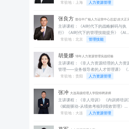
时间管理》《打造卓越执行力》《闭环
常驻地：上海
人力资源管理
力》《数字化人力资源转型》《营销兵
力——高潜人才管理提升工作坊》《问
法》《员工职业化素养-塑造与提升》《
分析与解决》《高胜算决策——企业管
工市场化素质-培养与激发》《路演落地
张良方
曾任中广核人力运营中心总监\吉大正
者科学决断力工作坊》《POA行动力思
法》《员工发展-职业生涯规划技术》、
主讲课程：《AI时代下的战略解码与执
副总裁\大账房副总裁\诚志股份人力资源总经理
维》《逻辑思考与高效表达》《管理者
《职场就业创业法则与技巧》《职场情
行》《AI时代下的管理技能提升》《AI
创新思维》《中层管理者能力提升》《
沟通》《实用公文写作》《从“0”到“1”
代下的人才管理三板斧》《AI时代下的
常驻地：北京
管理技能
理者角色定位与能力提升》《跃升领导
创业》、《销售人员能力全维度提升与
越绩效管理》《AI时代下的薪酬管理与
6项必备能力》《团队管理提升》《高
训系列》《企业运营原理》、《战略管理
权管理》《AI时代下的高绩效团队打造
人才七项精进》《关键人才胜任力建模
高瞻远瞩、接地气》、《打通企业科技
胡曼娜
18年人力资源管理实战经验
《AI时代下的有效领导力》《AI时代下
《敏捷组织经验萃取》《培训内容开发
果转化的“最后一公里"》、《企业文化
主讲课程：《非人力资源经理的人力资
情绪管理》《战略规划BLM业务领先模
《企业大学搭建》《高效能部署培育与
设》、《管理决策-如何有效的解决问
管理——业务领导者的人才管理课》 《金
工作坊》《赢在领导力》《领导力梯队
作教导》《敏捷绩效管理》《工作汇报
题》、《中高层干部-目标与计划管理》
牌面试官——高效面试与精准甄选技术
常驻地：贵阳
人力资源管理
设——“铸剑计划”/“三航”体系》《管理
巧》《精细化行政管理》
《管理者角色认知》、《中层干部五项
《人才盘点与任职资格——盘清家底，
能力提升（MTP）训练营》《高绩效团
备技能》、《执行力与执行管理》《项
好标尺》 《人才蓄水池——梯队建设与关
打造》《从技术走向管理》《战略绩效
投资分析、评估与决策》《商业变现与
张冲
大连高级经理人学院特聘讲师
键人才保留实战》 《绩效管理与员工激
理：OKR+KPI融合体系》《构建卓越绩
利模式设计》
主讲课程：《非人培训》 《内训师培训》
励：从KPI到OKR落地实操》 《不踩雷，
管理体系》《薪酬体系设计与激励管理
《赋能驱动-从绩效考核到绩效管理》
更暖心——劳动关系风险防控与员工体
《人才盘点与继任计划——“长青工程”/“
《赋能未来-核心人才全生命周期管理》
常驻地：大连
人力资源管理
提升》
水池工程”》《企业大学搭建与人才培养
《构建以战略为导向的培训与发展体系
系》《非人力资源经理的人力资源管理
《金牌面试官-精准选才与卓越面试技巧