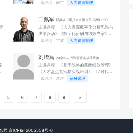
体系》《招聘面试之望闻问切》《打造企
常驻地：南宁
人力资源管理
酬设计实务》《现代企业的人工成本管
责任，成就自我》《卓有成效的职业生涯
业特种兵——内训师基本功集训》《薪酬
控》《TTT系列课程》《岗位经验萃取》
管理》
设计与薪酬管理》《基于目标管理的绩效
《非人力资源经理的人力资源管理》《中
王佩军
原微软中国投资有限公司 高级HRBP
考核》《非人力资源部门经理的人力资源
层管理技能提升三步曲》（个人篇/团队
管
主讲课程：《人力资源数字化分析思维与
管理》《员工关系非暴力沟通》《中层团
篇/执行篇）《执行力与目标管理》《高绩
决策驱动》《数字化薪酬与绩效专家》
队执行力》《中层干部管理技能提升
效团队建设与协作》《左圆右方：基于工
织
《数字化人才盘点与人才发展专家》
常驻地：宁波
人力资源管理
MTP》《人力资源风险控制与管理》《目
作实务的微创新工作坊》
人
《Power BI 人力资源数字化体系构建与分
标&计划&时间管理》《人力资源管理中的
析》《AI赋能HR- 人力资源AI 高效应用与
EXCEL应用》
刘增昌
20余年人力资源管实战理经验
系
效能提升》《降本增效 – 数据驱动效能提
源
主讲课程：《基于战略的薪酬绩效管理》
》
升》《数据驱动决策 - 职场数据分析思维
在
《人才盘点九宫格实战培训》 《Z时代的
发
与实操》
培
员工管理》《如何成为优秀管理者》 《岗
常驻地：潍坊
薪酬管理
系
》
位职责编制的7步法》《研发项目激励管
布
理》 《部门管理者的角色认知与知识》
5
6
7
8
9
»
《管理者应具备的9项技能》 《目标与绩
效管理》《高绩效团队与授权管理》 《基
于损益表的预算管理》《人力资源年度规
划编制》 《股权激励与分配》
ed. 找名师 京ICP备12005558号-6