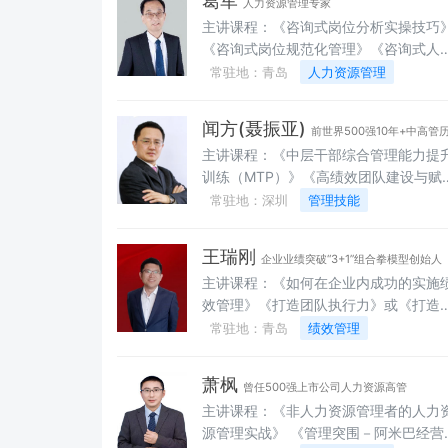
葛军
人力资源管理专家
《高层领导者六脉神剑》 《中层管理者五
主讲课程：《咨询式岗位分析实操技巧
项修炼》 《基层管理者三大支柱》
《咨询式岗位规范化管理》《咨询式人
招聘与甄选》 《咨询式培训体系建设》
常驻地：青岛
人力资源管理
《咨询式全面绩效管理体系建设》《咨
式薪酬体系建设》 《咨询式激励机制建
闻方(聂振亚)
前世界500强10年+中高管
设》《咨询式人力资源管理整体实操方
主讲课程：《中层干部综合管理能力提
案》《部属培育》《提升员工执行力》
训练（MTP）》《高绩效团队建设与赋
《高效团队建设》《中层管理人员管理
能》《问题分析与解决——系统性思维
常驻地：深圳
管理技能
能整体培训方案》 《目标管理》《打造核
实战突破》《报联商—职场沟通实战训
心领导力》《MTP管理技能提升训练》
练》《OKR目标管理与执行》《课程开
《管理者的角色认知》 《高效沟通技巧》
王瑞刚
企业业绩突破“3+1”组合拳模型创始人
设计八段锦》《非职权影响力》《非人
《问题分析与解决》《有效员工激励》
主讲课程：《如何在企业内成功的实施
资源经理的人力资源管理》《人力资源
《咨询式管理体系规范建设》
效管理》《打造团队执行力》或《打造
规与风险防控》《人才盘点与继任计划
绩效团队》《中层经理在部门内开展绩
常驻地：青岛
绩效管理
《薪酬设计与绩效落地》《人力资源的
管理》《企业薪酬激励体系设计》
本增效》《极简绩效-管理者应会的绩效
导力》
萧枫
曾任500强上市公司人力资源高管
主讲课程：《非人力资源管理者的人力
源管理实战》 《管理突围－阿米巴经营模