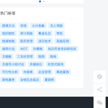
热门标签
授课方法
张强
公仆形象
无人驾驶
组织韧性
审计风险
餐桌礼仪
李乾
情感智能
医药管理
演示技术
高级应用
烟草行业
AIOT
许耀桐
知识开发培训师培训
王晓毅
三支柱管理
陈雨
陈裕
无领导小组讨论
关键岗位
欣赏式探询
可行性分析
何俊锋
企业管理
事故案例
家电服务
会销五步战法
夏国维