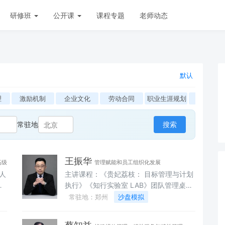
研修班
公开课
课程专题
老师动态
默认
理
激励机制
企业文化
劳动合同
职业生涯规划
员工心理
常驻地
搜索
王振华
高级
管理赋能和员工组织化发展
人
主讲课程：《贵妃荔枝： 目标管理与计划
高
执行》《知行实验室 LAB》团队管理桌游
式
《四大天王》新员工剧本杀《葫芦兄弟》
常驻地：郑州
沙盘模拟
经
领导力剧本杀《五怪篮球队》团队管理剧
设
本杀《黑神话：悟空》高效沟通剧本杀