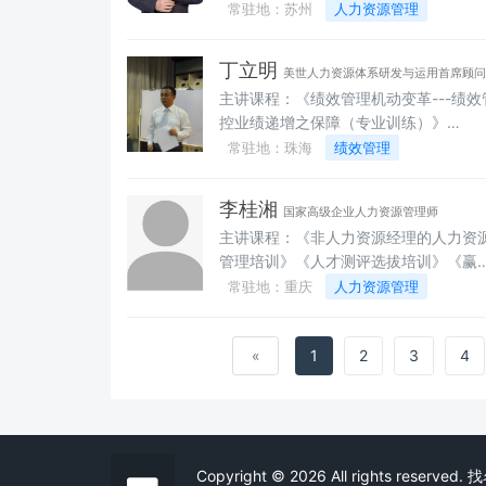
式导入》 《赢在中层--MTP中层管理者通
常驻地：苏州
人力资源管理
用能力训练》 《绩效领导力》《绩效面谈
实战技巧》 《企业核心人才的选育用留》
丁立明
美世人力资源体系研发与运用首席顾问
《高效团队建设与管理》 《基于人力资源
主讲课程：《绩效管理机动变革---绩效
管理思维的领导力提升》 《国央企规范化
控业绩递增之保障（专业训练）》
管理与运营效率提升》 《绩效管理闭环实
《PDCA---R 品质效益与标准化》《组
常驻地：珠海
绩效管理
战》《企业商务与职业礼仪》 《沟通解码
架构重组设计》《人力资源体系规划及
—职场沟通实战技巧》 《九型人格与识人
力资源组织规划》《薪酬体系检讨及构
艺术》 《精准招聘与结构化面试技巧》
李桂湘
国家高级企业人力资源管理师
建》《绩效体系构建及跟踪》《培训体
《人力资源管理六大模块基础与提升》
主讲课程：《非人力资源经理的人力资
建立及改善，企业大学建立与运作/管理
《高绩效团队打造的五大策略》 《全员执
管理培训》《人才测评选拔培训》《赢
《工厂现场管理与改善》《管理能力开
行力》《高效会议》 《员工职业生涯规划
绩效管理提升》《基于测评的应用技巧
常驻地：重庆
人力资源管理
与训练及管理能力模型设计》《制程体
与职业发展》
训》《中层管理人员人力资源管理培训
与TCD工艺改善开发》《企业组织结构
《招聘甄选与面试技巧》
局与管理开发》
«
1
2
3
4
Copyright © 2026 All rights reserv