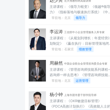
赵少宾
北大博雅特聘高级讲师
计与开发》《谈“效”风生-绩效面谈与辅
主讲课程：《领导力蜕变》《领越®领
技巧》《排兵布阵—轻松四步搞定人才
力》《指标落地与极速执行系统》《中
点》《破茧成蝶-新任经理人成功转身》
管理五项修炼》《绩效管理》《问题分
常驻地：北京
领导力
（全情景案例课程）《执行有力-高效执
与解决》《行动学习》《执行力心法—
三步曲》《伟大征程-从石库门到天安门
塑造高敬业度、高幸福感的中坚员工》
（全情景党史课程）
李运涛
工信部中小企业管理服务入库专家
主讲课程：《从规划到增长：年度经营
划制定》 《赢在执行：目标管理落地闭
环》 《绩效突破：从无效考核到业绩倍
常驻地：石家庄
绩效管理
增》 《困境翻盘：年度目标的执行纠偏
《知识型人才的管理与绩效激活》 《工作
周赫然
中国企业联合会管理咨询委员会专家
的执行与闭环管理》 《高水准的问题分析
主讲课程：《管理咨询师技能系列课程-
与解决》
咨询师一样去思考》《管理咨询师技能
列课程-咨询诊断的艺术》《管理咨询师
常驻地：北京
运营管理
能系列课程-行之有效的解决方案》《全
薪酬体系设计》《绩效管理全案设计》
杨小钟
上海市团市委干部学院导师
《问题分析与解决》、《企业培训体系
主讲课程：《OKR敏捷目标管理》
计》《业务流程与管理制度优化》《组
《PDCA高效计划执行》《高效能人士
结构设计与改善》《岗位标准与胜任能