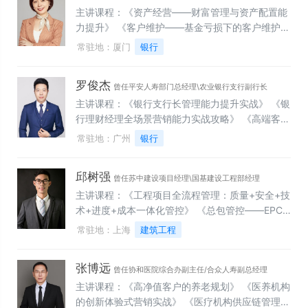
药销售及管理技能训练》
主讲课程：《资产经营——财富管理与资产配置能
力提升》 《客户维护——基金亏损下的客户维护与
再销售》 《养老金融——银发时代的高品质养老金
常驻地：厦门
银行
融营销》 《赢战新零售——客户经理营销全流程》
《中收利器——基金销售核心能力提升班》 《卓越
罗俊杰
经营——客户管理与维护能力提升》
曾任平安人寿部门总经理\农业银行支行副行长
主讲课程：《银行支行长管理能力提升实战》 《银
行理财经理全场景营销能力实战攻略》 《高端客户
深度KYC与财富检视》 《理财产品顾问式营销与资
常驻地：广州
银行
产配置》 《养老规划沉浸式沙盘：多情景推演与定
制化方案实战》 《优增实战突破营：增员赋能、团
邱树强
队打造与业绩转化闭环》 《爆款主题产说会策划打
曾任苏中建设项目经理\国基建设工程部经理
造：高到场・高留客・高转化实战》
主讲课程：《工程项目全流程管理：质量+安全+技
术+进度+成本一体化管控》 《总包管控——EPC
工程总承包项目管理实务》 《降本增效——工程项
常驻地：上海
建筑工程
目施工现场精细化管理》 《高效协同——工程项目
执行与沟通谈判艺术》 《盈利突围——大商务体系
张博远
下项目策划与风险管控》 《安全筑基——工程项目
曾任协和医院综合办副主任/合众人寿副总经理
现场安全管理策划与过程管控》 《能力跃升——工
主讲课程：《高净值客户的养老规划》 《医养机构
程项目管理者综合管理能力系统提升》 《技巧致胜
的创新体验式营销实战》 《医疗机构供应链管理