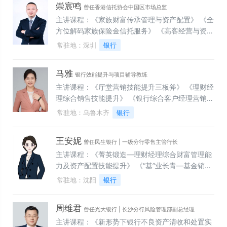
崇宸鸣
制定》 《MEFT卓越市场营销》《领导力精要》
曾任香港信托协会中国区市场总监
（DDI认证） 《实地辅导》（DDI认证） 《目标选
主讲课程：《家族财富传承管理与资产配置》 《全
材》（DDI认证） 《情景领导力》 《转型领导力》
方位解码家族保险金信托服务》 《高客经营与资产
《辅导辅导者》 《从DISC性格色彩看管理风格》
配置方案设计》 《理财经理综合技能提升之客户需
常驻地：深圳
银行
《 产品与临床应用深度培训》 《合规营销与行为
求分析》 《金融通识课——玩转财富密码》 《宏
准则》 《SPIN销售法与大客户拜访》 《市场准入
观经济趋势分析与金融政策解读》
马雅
与招投标策略》 《渠道与经销商管理》 《学术推
银行效能提升与项目辅导教练
广与市场活动》 《医疗器械售后服务与客户关系维
主讲课程：《厅堂营销技能提升三板斧》 《理财经
护》 《招投标模拟与角色扮演》（实操类）
理综合销售技能提升》 《银行综合客户经理营销技
能提升》 《扶摇直上——网点经营管理能力提升》
常驻地：乌鲁木齐
银行
《链接时代——信用卡专题营销能力提升》 《银行
网点管理者的服务质效管理能力提升》 《握蛇骑虎
王安妮
——银行2026年数字化开门红营销策略与行动》
曾任民生银行 | 一级分行零售主管行长
主讲课程：《菁英锻造—理财经理综合财富管理能
力及资产配置技能提升》 《“基”业长青—基金销售
与售后维护技巧》 《智夺高客—共同富裕形势下大
常驻地：沈阳
银行
额保单与家族信托规划》 《久伴共赢—高净值客户
资产管理与顾问式营销》 《头狼引领—支行长网点
周维君
负责人综合管理能力提升》 《精耕细作—精细化客
曾任光大银行 | 长沙分行风险管理部副总经理
群经营管理与精准营销》
主讲课程：《新形势下银行不良资产清收和处置实