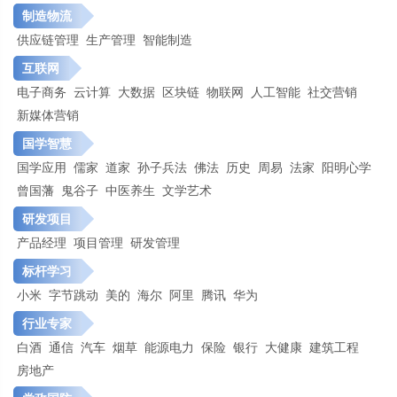
制造物流
供应链管理
生产管理
智能制造
互联网
电子商务
云计算
大数据
区块链
物联网
人工智能
社交营销
新媒体营销
国学智慧
国学应用
儒家
道家
孙子兵法
佛法
历史
周易
法家
阳明心学
曾国藩
鬼谷子
中医养生
文学艺术
研发项目
产品经理
项目管理
研发管理
标杆学习
小米
字节跳动
美的
海尔
阿里
腾讯
华为
行业专家
白酒
通信
汽车
烟草
能源电力
保险
银行
大健康
建筑工程
房地产