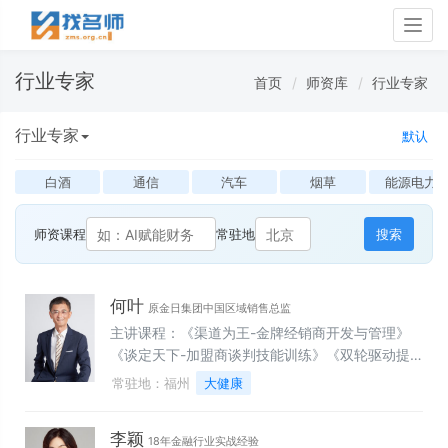
Togg
navig
行业专家
首页
师资库
行业专家
行业专家
默认
白酒
通信
汽车
烟草
能源电力
师资课程
常驻地
搜索
何叶
原金日集团中国区域销售总监
主讲课程：《渠道为王-金牌经销商开发与管理》
《谈定天下-加盟商谈判技能训练》《双轮驱动提
升连锁销售业绩》《金牌店长特训营》《团队致
常驻地：福州
大健康
胜-高绩效销售团队建设与管理》《谈定天下-双赢
谈判技能训练》《双轮驱动提升OTC销售业绩》
李颖
《金牌医药经销商开发与管理技能训练》《金牌医
18年金融行业实战经验