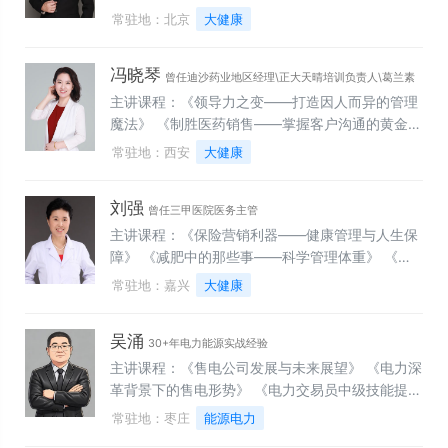
——一建/二建公路工程案例专题突破与考证辅导》
——降本增效与风险控制实战》 《医养机构的集团
常驻地：北京
大健康
化管理——从管控到赋能的价值创造体系》 《养老
机构的营销全链路——从流量到留量的实战转化体
冯晓琴
系》 《医养机构的新建与投资评估——从战略定位
曾任迪沙药业地区经理\正大天晴培训负责人\葛兰素
到精准交付全周期决策》 《医养机构降本增效实战
主讲课程：《领导力之变——打造因人而异的管理
史克产品经理
策略——提升盈利能力的运营管理与成本控制之
魔法》 《制胜医药销售——掌握客户沟通的黄金法
道》 《养老机构服务质量管控体系构建——从标准
则》 《客户倍增策略——让药品销售上量如虎添
常驻地：西安
大健康
到执行的核心竞争力锻造》
翼》 《医药合规红绿灯——破解合规难题，实现合
规与业绩双赢》
刘强
曾任三甲医院医务主管
主讲课程：《保险营销利器——健康管理与人生保
障》 《减肥中的那些事——科学管理体重》 《医
务人员如何提高医疗质量和保障医疗安全》 《医患
常驻地：嘉兴
大健康
沟通——医疗的人情味》 《法律视角下的医疗纠纷
处理》 《比医生早一步——现场急救实操训练》
吴涌
《医德医风医学人文——医院文化建设》
30+年电力能源实战经验
主讲课程：《售电公司发展与未来展望》 《电力深
革背景下的售电形势》 《电力交易员中级技能提升
实战》 《新型电力系统下的电力市场的转变》
常驻地：枣庄
能源电力
《储能运行模式及电力交易落地应用》 《新能源上