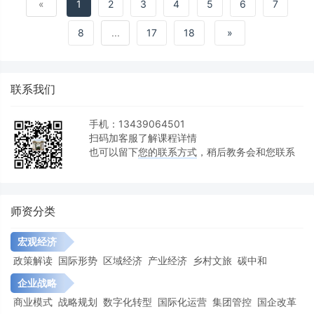
落地突击辅导”项目》《商业银行贷款风险防控》
«
1
2
3
4
5
6
7
《信贷业务全流程管理及风险防范》
8
...
17
18
»
联系我们
手机：13439064501
扫码加客服了解课程详情
也可以留下
您的联系方式
，稍后教务会和您联系
师资分类
宏观经济
政策解读
国际形势
区域经济
产业经济
乡村文旅
碳中和
企业战略
商业模式
战略规划
数字化转型
国际化运营
集团管控
国企改革