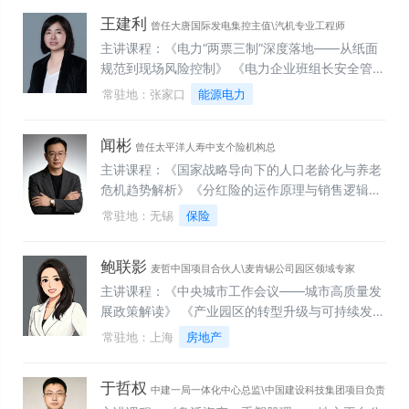
网电价市场化改革系列政策解读》
王建利
曾任大唐国际发电集控主值\汽机专业工程师
主讲课程：《电力“两票三制”深度落地——从纸面
规范到现场风险控制》 《电力企业班组长安全管理
实务：管过程、控行为、强应急》 《电力生产从业
常驻地：张家口
能源电力
人员安全意识培养与风险防控》 《电力企业安全生
产标准化建设培训》 《电力企业风险分级管控与隐
闻彬
患排查治理》 《电力企业职业健康安全管理体系建
曾任太平洋人寿中支个险机构总
设培训》 《电力安全生产人员履职能力提升》
主讲课程：《国家战略导向下的人口老龄化与养老
危机趋势解析》《分红险的运作原理与销售逻辑》
《利率下行周期金融资产的配置策略》《高净值客
常驻地：无锡
保险
群特征分析与大额保单营销》《保险金信托：如何
锻造家庭财富管理的神兵利器》《AI工具在保险营
鲍联影
销、方案制作与客户服务中的应用》《保险产品的
麦哲中国项目合伙人\麦肯锡公司园区领域专家
精算定价原理及监管逻辑》《保险人必须掌握的分
主讲课程：《中央城市工作会议——城市高质量发
红险运作原理》
展政策解读》 《产业园区的转型升级与可持续发
展》 《产城融合的道与术——底层逻辑、规划、实
常驻地：上海
房地产
施与治理》 《产业园区的开发、更新与运营》
《科技创新驱动城市更新》 《新质生产力与产业空
于哲权
间价值重塑》 《产业升级背景下城市活力的提升与
中建一局一体化中心总监\中国建设科技集团项目负责