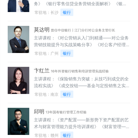
务》 《银行零售信贷业务营销全面解析》 《银行
信贷业务主要风险点及防范》 《银行信贷全流程风
常驻地：长沙
银行
险管理实务及策略》 《银行业务相关法规解读与法
律风险防范》 《普惠金融（信贷）业务中的主要风
莫达明
险点及防范》
曾任中信银行丨江门分行对公业务主管行长
主讲课程：《对公营销从入门到精通——对公业务
营销技能提升与实战策略分享》 《对公客户经理必
学！教你五步跃升行内营销大咖》 《告别业绩焦虑
常驻地：广州
银行
——支行行长经营管理能力提升实战策略》 《信贷
小白的逆袭之路——商业银行授信风险管理和尽职
卞红兰
调查实操指南》 《小微（普惠）贷款从入门到精通
16年外资银行销售和培训管理实战经验
——小微企业贷款调查和风险防范全攻略》 《构建
主讲课程：《保险销售力突破：从技巧到成交的全
客户价值的“金字塔”——银行公私联动营销实战策
流程实战》 《成交按钮——基金与定投销售之实战
略》 《打通对公业务的任督二脉——银行政府机构
手册》 《理财经理综合营销技能提升训练》 《精
常驻地：南京
银行
业务营销实战全解析》 《助力业绩飙升——银行中
耕细作，智赢未来：银行基层客户经营维护的三维
小微企业贷款营销技能提升秘籍》
突破体系》 《深度挖掘——存量客群的维护和盘
邱明
活》 《客户经营——银行客户分层分群维护及经
13年国有银行管理工作经验
营》 《财富管理与资产配置，建立客户思维体系》
主讲课程：《资产配置——新形势下资产配置的艺
术与财富管理能力提升培训课程》 《财富管理——
综合资产配置项下的权益&固收投资市场分析及基
常驻地：赣州
银行