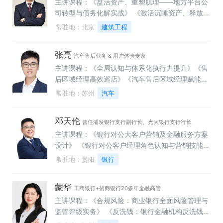
机遇》
主讲课程：《盘活资产、重塑肌理——地方平台公
人
司转型与债务化解实战》 《激活沉睡资产、释放国
企动能——地方国企改制与资产盘活案例精讲》
常驻地：北京
建筑工程
《招得来、留得住——地方政府产业招商困境解析
与突围策略》 《从项目谋划，到价值兑现——产业
张亮
园“投融建管运”全周期操盘实战》 《看懂政府、谋
汽车售后业务 & 用户体验专家
划项目——施工企业投拓转型与盈利突破》 《卸包
主讲课程：《全局认知与体系化执行力提升》《售
袱、释价值——存量PPP项目分类处置与资产盘活
后区域经理高效巡店》《汽车售后区域经理赋能：
路径》 《会画图更要懂运营——设计院设计运营一
站得住、顶得住、干得动》《售后业务全景与核心
常驻地：苏州
汽车
体化能力构建》 《出海先避坑——国际工程合规管
指标》《高维经营视角看售后：守住财务底线，推
理：税务、劳工、法律风险防范》
动业务增长》《售后业务盈利模型》《汽车售后满
邓天伦
意度提升与管理》《汽车售后服务流程与标准》
曾任浦发银行支行副行长、光大银行支行行长
《关键时刻：驱动客户体验闭环》《客户旅程与关
主讲课程：《银行对公大客户营销及金融服务方案
键触点设计工作坊》
设计》 《银行对公客户经理角色认知与营销技能提
升》 《银行对公信贷业务营销技能提升实战演习》
常驻地：贵阳
银行
《基于“贷款三查”的全流程信贷风险管理实务》
《对公、零售业务营销管理实务》 《银行对公客户
蒙华
经理“五大技能十八般武艺”通关演练》 《银行对公
工商银行+招商银行20多年金融高管
客户经理企业财务报表分析技能提升》
主讲课程：《合规风险：商业银行全面风险管理与
监管评级实务》 《反洗钱：银行金融机构反洗钱管
控与操作实务》 《反电诈：商业银行反洗钱与反电