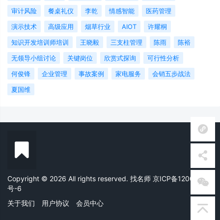
审计风险
餐桌礼仪
李乾
情感智能
医药管理
演示技术
高级应用
烟草行业
AIOT
许耀桐
知识开发培训师培训
王晓毅
三支柱管理
陈雨
陈裕
无领导小组讨论
关键岗位
欣赏式探询
可行性分析
何俊锋
企业管理
事故案例
家电服务
会销五步战法
夏国维
Copyright © 2026 All rights reserved. 找名师 京ICP备12005558
号-6
关于我们
用户协议
会员中心