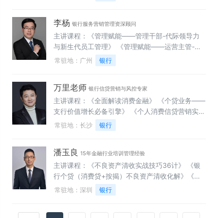
金营销能力提升》 《专业提升——权益基金投资市
场分析及权益基金产品专业营销能力提升》 《垫板
李杨
销售——理财经理基金销售策略提升与基金销售垫
银行服务营销管理资深顾问
板导入培训》 《银行新员工入职培训——金融基础
主讲课程：《管理赋能——管理干部-代际领导力
知识与银行基础知识培训》 《客户报告会——资本
与新生代员工管理》 《管理赋能——运营主管-数
市场展望及资产配置》
智时代银行运营主管三力能力提升》 《管理赋能
常驻地：广州
银行
——运营主管-VUCA时代银行运营主管管理能力提
升》 《管理赋能——网点行长-新时期银行网点行
万里老师
长综合管理能力提升》 《职场赋能——银行员工-
银行信贷营销与风控专家
新时期银行员工积极心态与情绪压力管理》 《职场
主讲课程：《全面解读消费金融》 《个贷业务——
赋能——银行员工-新时期银行新员工职业化塑造
支行价值增长必备引擎》 《个人消费信贷营销实战
与职业发展》 《营销赋能——营销人员-新时期银
与核心风险》 《商业银行零售信贷营销赋能训练
常驻地：长沙
银行
行营销人员综合能力提升》 《营销赋能——营销人
营》 《商业银行普惠信贷营销破局训练营》 《商
员-新时期银行银行营销人员心态与能力提升》
业银行小微信贷风控实操》 《商业银行小微信贷营
潘玉良
15年金融行业培训管理经验
销实战》 《银行系消费金融风险识别与防控》
主讲课程：《不良资产清收实战技巧36计》 《银
行个贷（消费贷+按揭）不良资产清收化解》《商
业银行不良资产处置法务风险防范实务》 《商业银
常驻地：深圳
银行
行信贷逾期控制与不良资产处置》 《军团之剑——
打造高绩效清收团队》 《银行不良资产“外拓清收