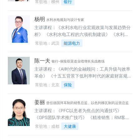
常驻地：柳州
银行
诈实务》 《金融消保：守护金融消费权益 共筑银
行安全防线》 《内控案防：银行内控合规、员工行
杨明
为管理与案件防范专题培训》 《公司治理：新公司
水利水电规划与设计专家
法下金融机构公司治理与董监高履职能力提升》
主讲课程：《水利水电行业宏观政策与发展趋势分
析》 《水利水电工程的六项机制建设》 《水利水
电工程类产业的发展趋势与市场机遇》 《新规下水
常驻地：武汉
能源电力
利工程设计概（估）算编制规定及水利工程系列定
额解读》 《水利水电工程进度计划制定及控制管
陈一夫
理》 《抽水蓄能行业发展趋势及政策解析》 《生
银行-保险双渠道业绩增长实战教练
态环境类产业的发展趋势与市场机遇》 《AI在水利
主讲课程：《AI时代的金融顾问：工具升级与效率
水电行业中的应用》 《智慧水务全周期项目管理》
革命》 《十五五背景下低利率时代的家庭财富规划
《数字孪生与水资源综合管理》 《标准编写及申报
与保险产品匹配》 《分红险销售全攻略：浮动收益
常驻地：北京
保险
培训（国际、国家、行业级团体）》 《专利进阶--
时代的储蓄险实战》 《SPIN+FABE销售实战应
--技术型企业知识产权布局》 《工程企业中，关于
用》 《个人养老金政策解读与营销应用》 《寿险
姜丽
科研课题申报、开题、创新、结题》
顾问式销售技巧》 《高净值客户开发与维护技巧》
曾任德国拜耳制药销售总监、以色列梯瓦制药运营总监
《客户异议处理与促成签单》
主讲课程：《PFC以患者为焦点的沟通技巧》
《GPS团队学术推广技巧》 《精准销售：RM客户
分级管理》 《大客户维护与管理》 《成功组织学
常驻地：成都
大健康
术会议》《ETM有效区域管理》 《优化RPM发展
与合作》 《深化区域市场分析》 《强化推广计划