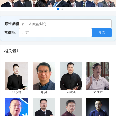
师资课程
常驻地
搜索
相关老师
张永林
赵驹
朱笑涵
褚良才