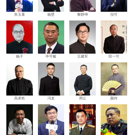
朱玉童
杨慧
黎静坤
倪可
杨子
毕可敏
王建军
田一可
高承乾
冯龙
周让
颜何