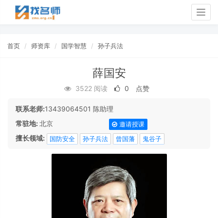
Togg
navig
首页
师资库
国学智慧
孙子兵法
薛国安
3522 阅读
0
点赞
联系老师:
13439064501 陈助理
常驻地:
北京
邀请授课
擅长领域:
国防安全
孙子兵法
曾国藩
鬼谷子