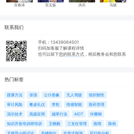
宫春涛
宫玉振
洪兵
马骏
联系我们
手机：13439064501
扫码加客服了解课程详情
也可以留下
您的联系方式
，稍后教务会和您联系
热门标签
授课方法
张强
公仆形象
无人驾驶
组织韧性
审计风险
餐桌礼仪
李乾
情感智能
医药管理
演示技术
高级应用
烟草行业
AIOT
许耀桐
知识开发培训师培训
王晓毅
三支柱管理
陈雨
陈裕
无领导小组讨论
关键岗位
欣赏式探询
可行性分析