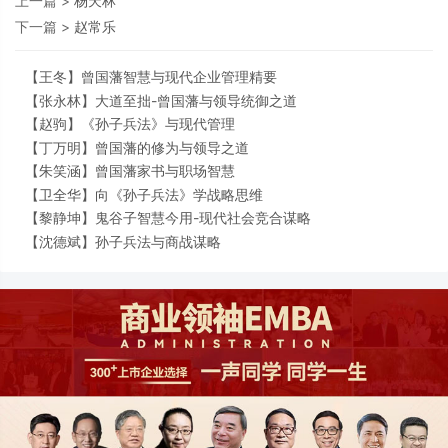
上一篇 >
杨天林
下一篇 >
赵常乐
【
王冬】
曾国藩智慧与现代企业管理精要
【
张永林】
大道至拙-曾国藩与领导统御之道
【
赵驹】
《孙子兵法》与现代管理
【
丁万明】
曾国藩的修为与领导之道
【
朱笑涵】
曾国藩家书与职场智慧
【
卫全华】
向《孙子兵法》学战略思维
【
黎静坤】
鬼谷子智慧今用-现代社会竞合谋略
【
沈德斌】
孙子兵法与商战谋略