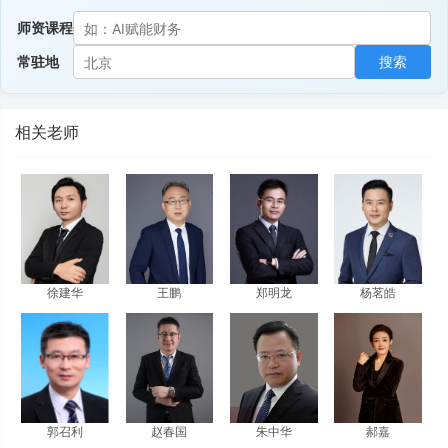
师资课程
常驻地
搜索
相关老师
徐建华
王鹏
郑明龙
杨茗皓
郭召利
赵春国
朱中华
郝嘉