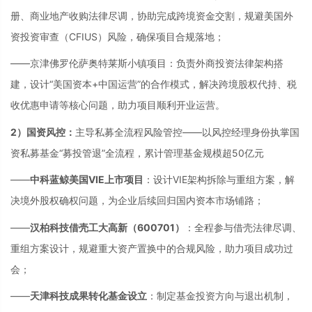
册、商业地产收购法律尽调，协助完成跨境资金交割，规避美国外
资投资审查（CFIUS）风险，确保项目合规落地；
——京津佛罗伦萨奥特莱斯小镇项目：负责外商投资法律架构搭
建，设计“美国资本+中国运营”的合作模式，解决跨境股权代持、税
收优惠申请等核心问题，助力项目顺利开业运营。
2）国资风控：
主导私募全流程风险管控——以风控经理身份执掌国
资私募基金“募投管退”全流程，累计管理基金规模超50亿元
——
中科蓝鲸美国VIE上市项目
：设计VIE架构拆除与重组方案，解
决境外股权确权问题，为企业后续回归国内资本市场铺路；
——
汉柏科技借壳工大高新（600701）
：全程参与借壳法律尽调、
重组方案设计，规避重大资产置换中的合规风险，助力项目成功过
会；
——
天津科技成果转化基金设立
：制定基金投资方向与退出机制，