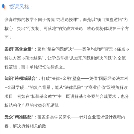
授课风格：
张淼讲师的教学不同于传统“纯理论授课”，而是以“项目操盘逻辑”为
核心，突出“可复制、可落地”的实战方法论，核心优势体现在三个方
面：
案例“高含金量”：
聚焦“复杂问题解决”——案例均拆解“背景→痛点→
解决方案→落地结果”，让学员掌握“从发现问题到解决问题”的全流
程逻辑，而非单纯记忆法律条文。
知识“跨领域融合”
：打破“法律+金融”壁垒——凭借“国际经济法本科
+金融学硕士”的复合背景，能从“法律风险”与“商业价值”双视角解读
项目，例如在“私募基金教学”中，既讲解基金备案的合规要求，也分
析结构化产品的收益分配逻辑；
受众“精准匹配”
：覆盖多类学员需求——针对企业需求设计课程内
容，解决拆解相关的政