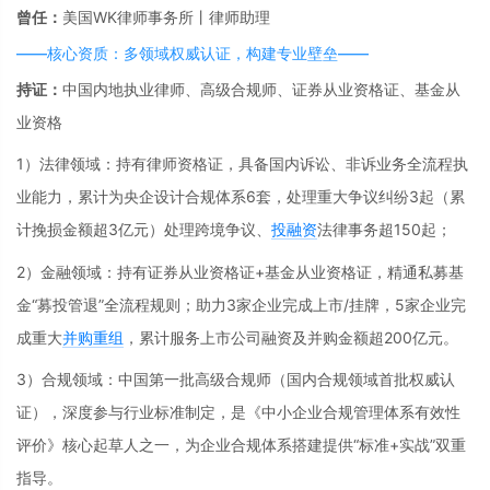
曾任：
美国WK律师事务所丨律师助理
——核心资质：多领域权威认证，构建专业壁垒——
持证：
中国内地执业律师、高级合规师、证券从业资格证、基金从
业资格
1）法律领域：持有律师资格证，具备国内诉讼、非诉业务全流程执
业能力，累计为央企设计合规体系6套，处理重大争议纠纷3起（累
计挽损金额超3亿元）处理跨境争议、
投融资
法律事务超150起；
2）金融领域：持有证券从业资格证+基金从业资格证，精通私募基
金“募投管退”全流程规则；助力3家企业完成上市/挂牌，5家企业完
成重大
并购重组
，累计服务上市公司融资及并购金额超200亿元。
3）合规领域：中国第一批高级合规师（国内合规领域首批权威认
证），深度参与行业标准制定，是《中小企业合规管理体系有效性
评价》核心起草人之一，为企业合规体系搭建提供“标准+实战”双重
指导。