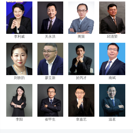
李利威
关永洪
阁策
邱清荣
刘轶韵
廖立新
於丙才
南斌
李阳
崔甲生
章嘉艺
温茗