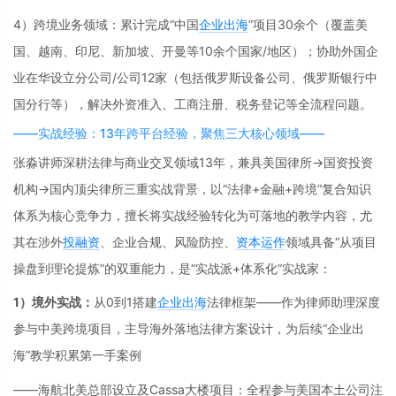
4）跨境业务领域：累计完成“中国
企业出海
”项目30余个（覆盖美
国、越南、印尼、新加坡、开曼等10余个国家/地区）；协助外国企
业在华设立分公司/公司12家（包括俄罗斯设备公司、俄罗斯银行中
国分行等），解决外资准入、工商注册、税务登记等全流程问题。
——实战经验：13年跨平台经验，聚焦三大核心领域——
张淼讲师深耕法律与商业交叉领域13年，兼具美国律所→国资投资
机构→国内顶尖律所三重实战背景，以“法律+金融+跨境”复合知识
体系为核心竞争力，擅长将实战经验转化为可落地的教学内容，尤
其在涉外
投融资
、企业合规、风险防控、
资本运作
领域具备“从项目
操盘到理论提炼”的双重能力，是“实战派+体系化”实战家：
1）境外实战：
从0到1搭建
企业出海
法律框架——作为律师助理深度
参与中美跨境项目，主导海外落地法律方案设计，为后续“企业出
海”教学积累第一手案例
——海航北美总部设立及Cassa大楼项目：全程参与美国本土公司注