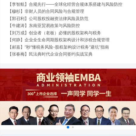
【
李智航】
合规先行——全球化经营合规体系搭建与风险防控
【
穆杉】
非财人员的合同风险与合规管理
【
郭召利】
公司股权投融资法律风险及防范
【
牛建涛】
东南亚贸易政策与风险防控
【
刘万成】
创业者（老板）必懂的股权架构与税务
【
何静】
企业全生命周期股权架构设计和涉税合规管理
【
郝嘉】
“秒”懂税务风险-股权架构设计税务“避坑”指南
【
张春梅】
民法典时代企业合同签约实战宝典