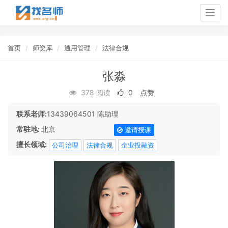
Togg
navig
首页
师资库
通用管理
法律合规
张淼
378 阅读
0
点赞
联系老师:
13439064501 陈助理
常驻地:
北京
邀请授课
擅长领域:
公司治理
法律合规
企业投融资