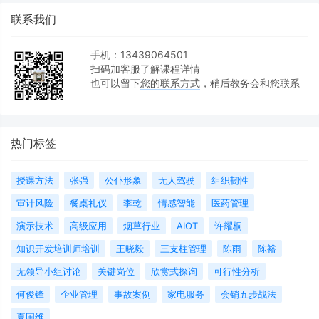
联系我们
手机：13439064501
扫码加客服了解课程详情
也可以留下
您的联系方式
，稍后教务会和您联系
热门标签
授课方法
张强
公仆形象
无人驾驶
组织韧性
审计风险
餐桌礼仪
李乾
情感智能
医药管理
演示技术
高级应用
烟草行业
AIOT
许耀桐
知识开发培训师培训
王晓毅
三支柱管理
陈雨
陈裕
无领导小组讨论
关键岗位
欣赏式探询
可行性分析
何俊锋
企业管理
事故案例
家电服务
会销五步战法
夏国维