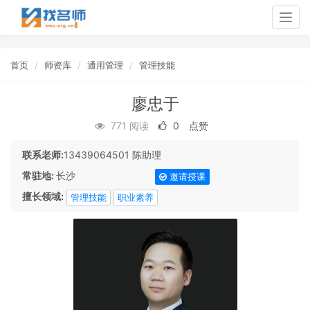
Togg
navig
首页
师资库
通用管理
管理技能
廖忠于
771 阅读
0
点赞
联系老师:
13439064501 陈助理
常驻地:
长沙
邀请授课
擅长领域:
管理技能
职业素养