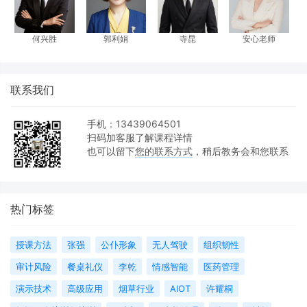
何兴胜
郭利娟
寺昆
安心老师
联系我们
手机：13439064501
扫码加客服了解课程详情
也可以留下
您的联系方式
，稍后教务会和您联系
热门标签
授课方法
张强
公仆形象
无人驾驶
组织韧性
审计风险
餐桌礼仪
李乾
情感智能
医药管理
演示技术
高级应用
烟草行业
AIOT
许耀桐