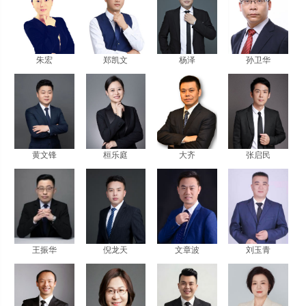
朱宏
郑凯文
杨泽
孙卫华
黄文锋
桓乐庭
大齐
张启民
王振华
倪龙天
文章波
刘玉青