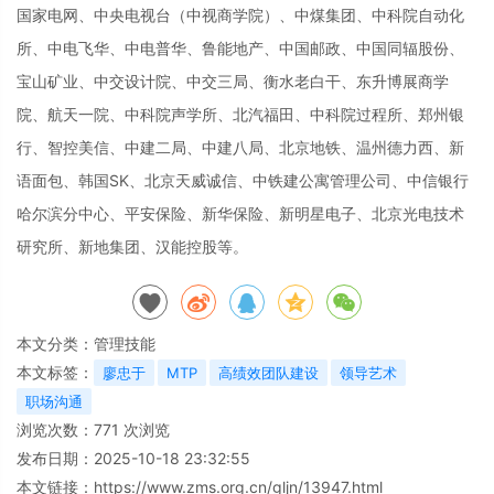
国家电网、中央电视台（中视商学院）、中煤集团、中科院自动化
所、中电飞华、中电普华、鲁能地产、中国邮政、中国同辐股份、
宝山矿业、中交设计院、中交三局、衡水老白干、东升博展商学
院、航天一院、中科院声学所、北汽福田、中科院过程所、郑州银
行、智控美信、中建二局、中建八局、北京地铁、温州德力西、新
语面包、韩国SK、北京天威诚信、中铁建公寓管理公司、中信银行
哈尔滨分中心、平安保险、新华保险、新明星电子、北京光电技术
研究所、新地集团、汉能控股等。
本文分类：
管理技能
本文标签：
廖忠于
MTP
高绩效团队建设
领导艺术
职场沟通
浏览次数：
771
次浏览
发布日期：2025-10-18 23:32:55
本文链接：
https://www.zms.org.cn/gljn/13947.html