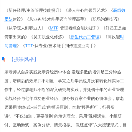
《新任经理/主管管理技能提升》《带人带心的领导艺术》《
高绩效
团队
建设》《从业务/技术能手迈向管理高手》《职场沟通技巧》
《从学院人到职业人》《
MTP
-管理者综合能力提升》《好员工是如
何带出来的》《员工职业化修炼》《
新生代员工管理
》《高效能
时
间管理
》《
TTT
-从专业/技术能手到传道授业高手》
【授课风格】
廖老师从自身实践及亲身经历中体会,发现多数的培训是三分钟热
度，培训后的效果并不明显，学完之后学员也并没有转化到实际工
作中，经过廖老师不断的深入研究与实践，并凭借十年的企业管理
实战经验与七年成功创业经历、服务数百家企业的心得体会，廖老
师采用“教练式+辅导式”的授课原则，本着“授吾所行，行吾所
讲”、“不仅知道，更要做到”的培训理念，采用“视频观赏、小组研
讨、互动游戏、案例分析、情景模拟、 教练点评”六大授课形式，目