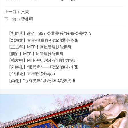
上一篇 >
文亮
下一篇 >
曹礼明
【
刘晓燕】
政企（商）公共关系与外联公关技巧
【
邹海龙】
古贺·报联商-职场沟通必修课
【
王振华】
MTP中高层管理技能训练
【
姜辉】
MTP中层管理技能训练
【
檀发明】
MTP-中层核心管理能力提升
【
刘晓燕】
“报联商”——职场沟通必修课
【
邹海龙】
五维教练领导力
【
尚翎】
“心有灵犀”-职场360高效沟通