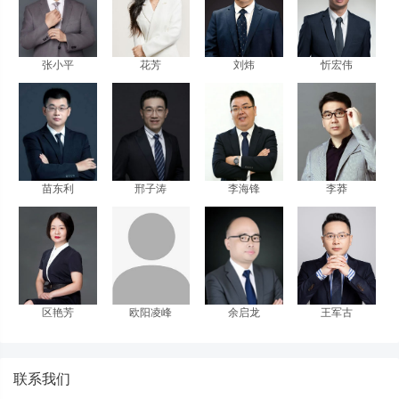
张小平
花芳
刘炜
忻宏伟
苗东利
邢子涛
李海锋
李莽
区艳芳
欧阳凌峰
余启龙
王军古
联系我们