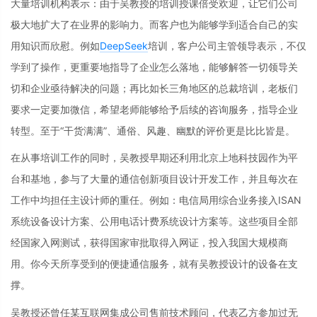
大量培训机构表示：由于吴教授的培训授课倍受欢迎，让它们公司
极大地扩大了在业界的影响力。而客户也为能够学到适合自己的实
用知识而欣慰。例如
DeepSeek
培训，客户公司主管领导表示，不仅
学到了操作，更重要地指导了企业怎么落地，能够解答一切领导关
切和企业亟待解决的问题；再比如长三角地区的总裁培训，老板们
要求一定要加微信，希望老师能够给予后续的咨询服务，指导企业
转型。至于“干货满满”、通俗、风趣、幽默的评价更是比比皆是。
在从事培训工作的同时，吴教授早期还利用北京上地科技园作为平
台和基地，参与了大量的通信创新项目设计开发工作，并且每次在
工作中均担任主设计师的重任。例如：电信局用综合业务接入ISAN
系统设备设计方案、公用电话计费系统设计方案等。这些项目全部
经国家入网测试，获得国家审批取得入网证，投入我国大规模商
用。你今天所享受到的便捷通信服务，就有吴教授设计的设备在支
撑。
吴教授还曾任某互联网集成公司售前技术顾问，代表乙方参加过无