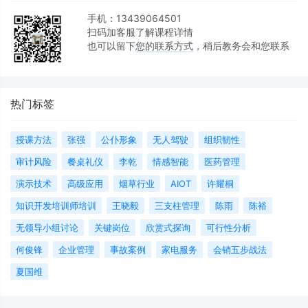
手机：13439064501
扫码加客服了解课程详情
也可以留下
您的联系方式
，稍后教务会和您联系
热门标签
授课方法
张强
公仆形象
无人驾驶
组织韧性
审计风险
餐桌礼仪
李乾
情感智能
医药管理
演示技术
高级应用
烟草行业
AIOT
许耀桐
知识开发培训师培训
王晓毅
三支柱管理
陈雨
陈裕
无领导小组讨论
关键岗位
欣赏式探询
可行性分析
何俊锋
企业管理
事故案例
家电服务
会销五步战法
夏国维