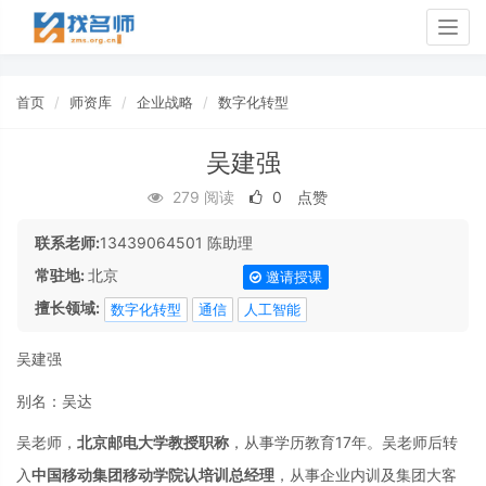
Togg
navig
首页
师资库
企业战略
数字化转型
吴建强
279 阅读
0
点赞
联系老师:
13439064501 陈助理
常驻地:
北京
邀请授课
擅长领域:
数字化转型
通信
人工智能
吴建强
别名：吴达
吴老师，
北京邮电大学教授职称
，从事学历教育17年。吴老师后转
入
中国移动集团移动学院认培训总经理
，从事企业内训及集团大客