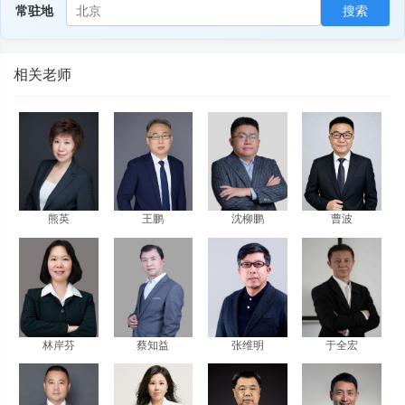
常驻地
搜索
相关老师
熊英
王鹏
沈柳鹏
曹波
林岸芬
蔡知益
张维明
于全宏